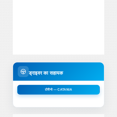
ड्राइवर का सहायक
टोरीनो — CATANIA