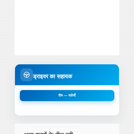
ड्राइवर का सहायक
रोम — पलेर्मो