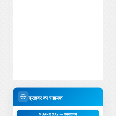
ड्राइवर का सहायक
MUANG XAY — वियनतियाने