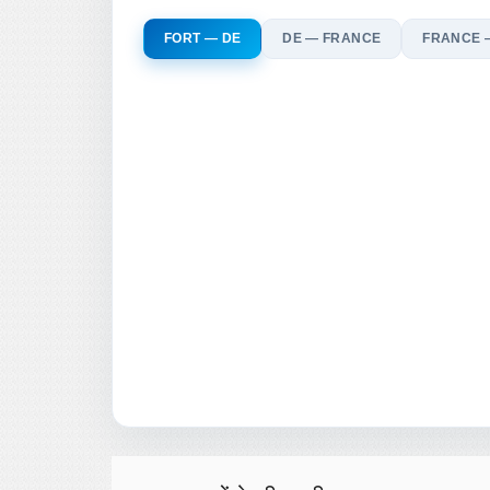
FORT — DE
DE — FRANCE
FRANCE — ल