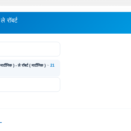
 रॉबर्ट
टीनिक ) - ले रॉबर्ट ( मार्टीनिक )
~
21
—