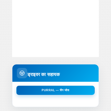
ड्राइवर का सहायक
PURRAL — सैन जोस