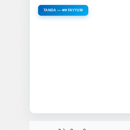
TANDA — अल FAYYUM