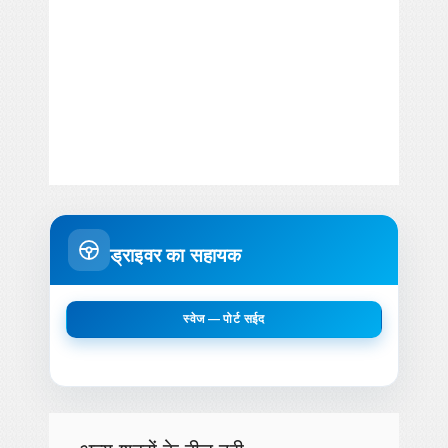
ड्राइवर का सहायक
स्वेज — पोर्ट सईद