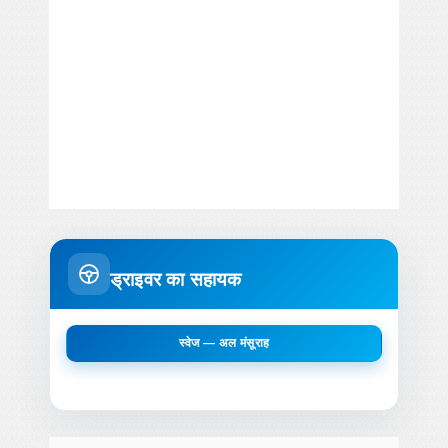
ड्राइवर का सहायक
स्वेज — अल मंसूराह