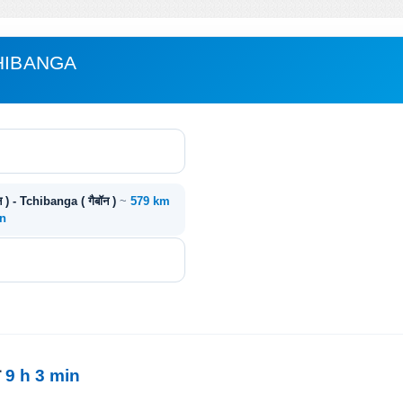
CHIBANGA
न ) - Tchibanga ( गैबॉन )
~
579 km
in
य
9 h 3 min