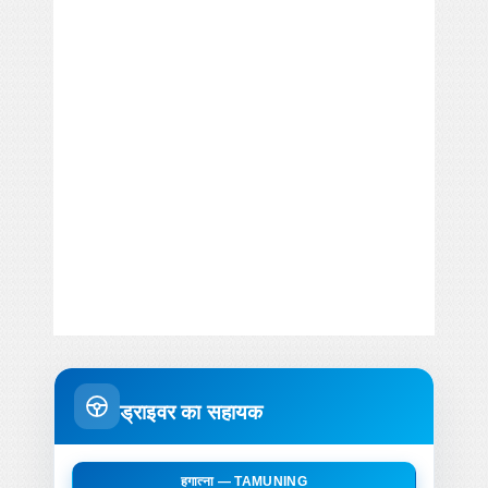
ड्राइवर का सहायक
हगात्ना — TAMUNING