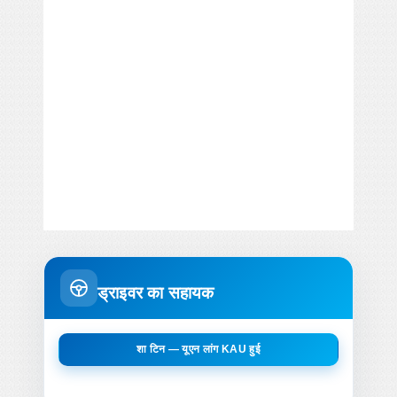
ड्राइवर का सहायक
शा टिन — यूएन लांग KAU हुई