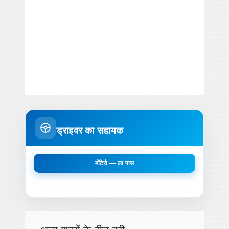
ड्राइवर का सहायक
मोंटेरो — ला पास