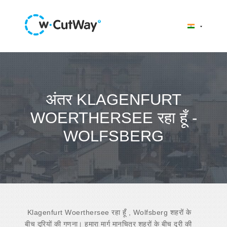
अंतर KLAGENFURT
WOERTHERSEE रहा हूँ -
WOLFSBERG
Klagenfurt Woerthersee रहा हूँ , Wolfsberg शहरों के
बीच दूरियों की गणना। हमारा मार्ग मानचित्र शहरों के बीच दूरी की